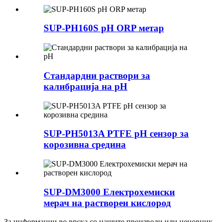
SUP-PH160S pH ORP метар
Стандардни раствори за
калибрација на pH
SUP-PH5013A PTFE pH сензор за
корозивна средина
SUP-DM3000 Електрохемиски
мерач на растворен кислород
За информации во врска со нашите производи или ценовник,