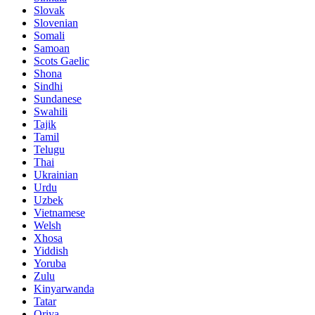
Slovak
Slovenian
Somali
Samoan
Scots Gaelic
Shona
Sindhi
Sundanese
Swahili
Tajik
Tamil
Telugu
Thai
Ukrainian
Urdu
Uzbek
Vietnamese
Welsh
Xhosa
Yiddish
Yoruba
Zulu
Kinyarwanda
Tatar
Oriya