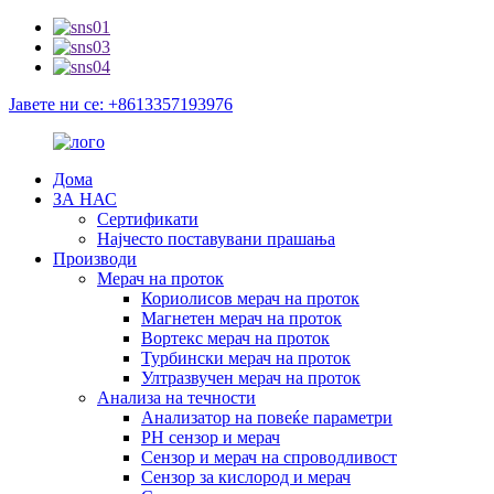
Јавете ни се: +8613357193976
Дома
ЗА НАС
Сертификати
Најчесто поставувани прашања
Производи
Мерач на проток
Кориолисов мерач на проток
Магнетен мерач на проток
Вортекс мерач на проток
Турбински мерач на проток
Ултразвучен мерач на проток
Анализа на течности
Анализатор на повеќе параметри
PH сензор и мерач
Сензор и мерач на спроводливост
Сензор за кислород и мерач