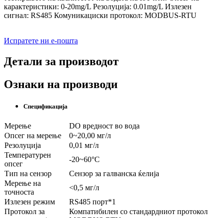
карактеристики: 0-20mg/L Резолуција: 0.01mg/L Излезен
сигнал: RS485 Комуникациски протокол: MODBUS-RTU
Испратете ни е-пошта
Детали за производот
Ознаки на производи
Спецификација
Мерење
DO вредност во вода
Опсег на мерење
0~20,00 мг/л
Резолуција
0,01 мг/л
Температурен
-20~60°C
опсег
Тип на сензор
Сензор за галванска ќелија
Мерење на
<0,5 мг/л
точноста
Излезен режим
RS485 порт*1
Протокол за
Компатибилен со стандардниот протокол