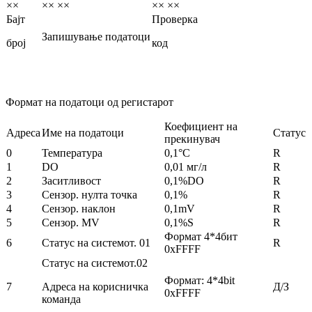
××
×× ××
×× ××
Бајт
Проверка
Запишување податоци
број
код
Формат на податоци од регистарот
Коефициент на
Адреса
Име на податоци
Статус
прекинувач
0
Температура
0,1°C
R
1
DO
0,01 мг/л
R
2
Заситливост
0,1%DO
R
3
Сензор. нулта точка
0,1%
R
4
Сензор. наклон
0,1mV
R
5
Сензор. MV
0,1%S
R
Формат 4*4бит
6
Статус на системот. 01
R
0xFFFF
Статус на системот.02
Формат: 4*4bit
7
Адреса на корисничка
Д/З
0xFFFF
команда