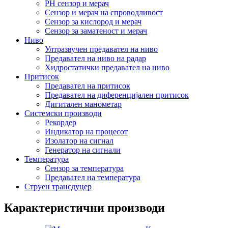
PH сензор и мерач
Сензор и мерач на спроводливост
Сензор за кислород и мерач
Сензор за заматеност и мерач
Ниво
Ултразвучен предавател на ниво
Предавател на ниво на радар
Хидростатички предавател на ниво
Притисок
Предавател на притисок
Предавател на диференцијален притисок
Дигитален манометар
Системски производи
Рекордер
Индикатор на процесот
Изолатор на сигнал
Генератор на сигнали
Температура
Сензор за температура
Предавател на температура
Струен трансдуцер
Карактеристични производи