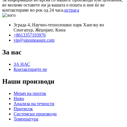
ве молиме оставете ни ја вашата е-пошта и ние ќе ве
контактираме во рок од 24 часа.
истрага
Зграда 4, Научно-технолошки парк Хангжу во
Сингапур, Жеџијанг, Кина
+8613357193976
vip@sinomeasure.com
За нас
ЗА НАС
Контактирајте не
Наши производи
Мерач на проток
Ниво
Анализа на течности
Притисок
Системски производи
Температура