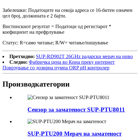
Забелешки: Податоците на секоја адреса се 16-битен означен
цел број, должината е 2 бајти.
Вистинскиот резултат = Податоци од регистарот *
коефициент на префрлување
Статус: R=само читање; R/W= читање/пишување
Претходно:
SUP-RD902T 26GHz радарски мерач на ниво
Следно:
Фабричка цена во Кина преку интернет
Поврзување со дозирна пумпа ORP pH контролер
Производ
категории
Сензор за заматеност SUP-PTU8011
SUP-PTU200 Мерач на заматеност