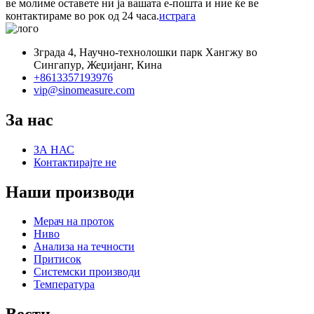
ве молиме оставете ни ја вашата е-пошта и ние ќе ве
контактираме во рок од 24 часа.
истрага
Зграда 4, Научно-технолошки парк Хангжу во
Сингапур, Жеџијанг, Кина
+8613357193976
vip@sinomeasure.com
За нас
ЗА НАС
Контактирајте не
Наши производи
Мерач на проток
Ниво
Анализа на течности
Притисок
Системски производи
Температура