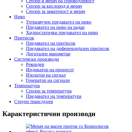
Сензор и мерач на спроводливост
Сензор за кислород и мерач
Сензор за заматеност и мерач
Ниво
Ултразвучен предавател на ниво
Предавател на ниво на радар
Хидростатички предавател на ниво
Притисок
Предавател на притисок
Предавател на диференцијален притисок
Дигитален манометар
Системски производи
Рекордер
Индикатор на процесот
Изолатор на сигнал
Генератор на сигнали
Температура
Сензор за температура
Предавател на температура
Струен трансдуцер
Карактеристични производи