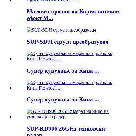
Масовен проток на Кориолисовиот
ефект М...
SUP-SDJI струен преобразувач
Супер купување за Кина ...
Супер купување за Кина ...
SUP-RD906 26GHz тенковски
радар ...