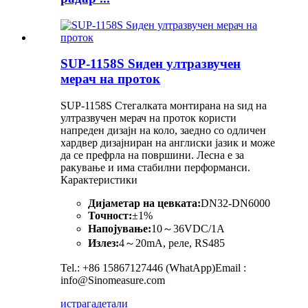
SUP-1158S Ѕиден ултразвучен
мерач на проток
SUP-1158S Стегалката монтирана на ѕид на
ултразвучен мерач на проток користи
напреден дизајн на коло, заедно со одличен
хардвер дизајниран на англиски јазик и може
да се префрла на површини. Лесна е за
ракување и има стабилни перформанси.
Карактеристики
Дијаметар на цевката:
DN32-DN6000
Точност:
±1%
Напојување:
10～36VDC/1A
Излез:
4～20mA, реле, RS485
Tel.: +86 15867127446 (WhatApp)Email :
info@Sinomeasure.com
истрага
детали