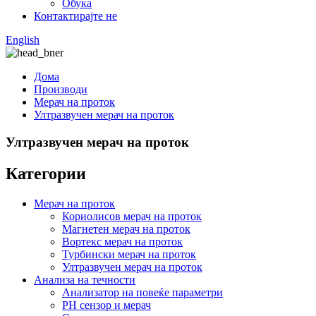
Обука
Контактирајте не
English
Дома
Производи
Мерач на проток
Ултразвучен мерач на проток
Ултразвучен мерач на проток
Категории
Мерач на проток
Кориолисов мерач на проток
Магнетен мерач на проток
Вортекс мерач на проток
Турбински мерач на проток
Ултразвучен мерач на проток
Анализа на течности
Анализатор на повеќе параметри
PH сензор и мерач