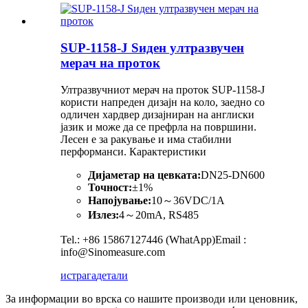
SUP-1158-J Ѕиден ултразвучен
мерач на проток
Ултразвучниот мерач на проток SUP-1158-J
користи напреден дизајн на коло, заедно со
одличен хардвер дизајниран на англиски
јазик и може да се префрла на површини.
Лесен е за ракување и има стабилни
перформанси. Карактеристики
Дијаметар на цевката:
DN25-DN600
Точност:
±1%
Напојување:
10～36VDC/1A
Излез:
4～20mA, RS485
Tel.: +86 15867127446 (WhatApp)Email :
info@Sinomeasure.com
истрага
детали
За информации во врска со нашите производи или ценовник,