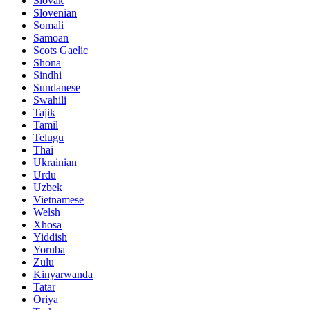
Slovak
Slovenian
Somali
Samoan
Scots Gaelic
Shona
Sindhi
Sundanese
Swahili
Tajik
Tamil
Telugu
Thai
Ukrainian
Urdu
Uzbek
Vietnamese
Welsh
Xhosa
Yiddish
Yoruba
Zulu
Kinyarwanda
Tatar
Oriya