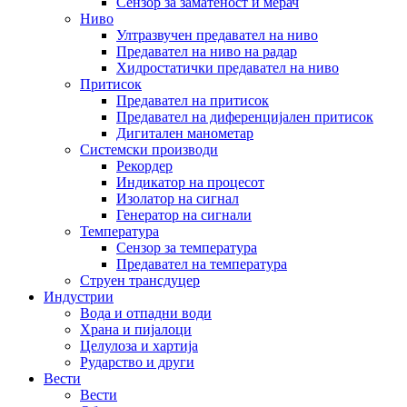
Сензор за заматеност и мерач
Ниво
Ултразвучен предавател на ниво
Предавател на ниво на радар
Хидростатички предавател на ниво
Притисок
Предавател на притисок
Предавател на диференцијален притисок
Дигитален манометар
Системски производи
Рекордер
Индикатор на процесот
Изолатор на сигнал
Генератор на сигнали
Температура
Сензор за температура
Предавател на температура
Струен трансдуцер
Индустрии
Вода и отпадни води
Храна и пијалоци
Целулоза и хартија
Рударство и други
Вести
Вести