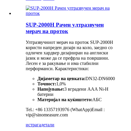
SUP-2000H Рачен ултразвучен
мерач на проток
Ултразвучниот мерач на проток SUP-2000H
користи напреден дизајн на коло, заедно со
одличен хардвер дизајниран на англиски
јазик и може да се префрла на површини.
Лесен е за ракување и има стабилни
перформанси. Карактеристики:
Дијаметар на цевката:
DN32-DN6000
Точност:
1,0%
Напојување:
3 вградени AAA Ni-H
батерии
Материјал на куќиштето:
АБС
Tel.: +86 13357193976 (WhatApp)Email :
vip@sinomeasure.com
истрага
детали