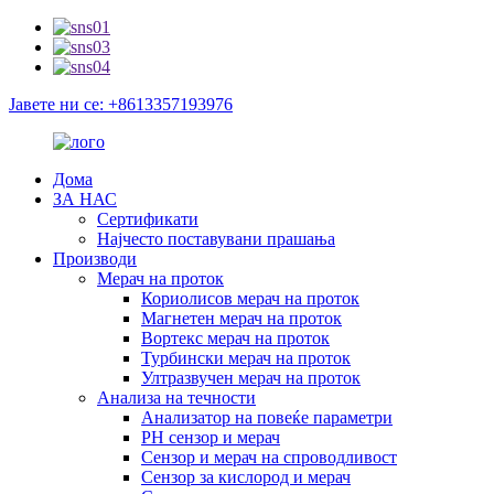
Јавете ни се: +8613357193976
Дома
ЗА НАС
Сертификати
Најчесто поставувани прашања
Производи
Мерач на проток
Кориолисов мерач на проток
Магнетен мерач на проток
Вортекс мерач на проток
Турбински мерач на проток
Ултразвучен мерач на проток
Анализа на течности
Анализатор на повеќе параметри
PH сензор и мерач
Сензор и мерач на спроводливост
Сензор за кислород и мерач